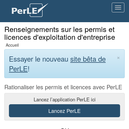
Passer
Passer
Toggl
au
aux
naviga
contenu
liens
institutionnels
Renseignements sur les permis et
licences d'exploitation d'entreprise
Accueil
×
Essayer le nouveau
site bêta de
PerLE
!
Rationaliser les permis et licences avec PerLE
Lancez l’application PerLE ici
Lancez PerLE